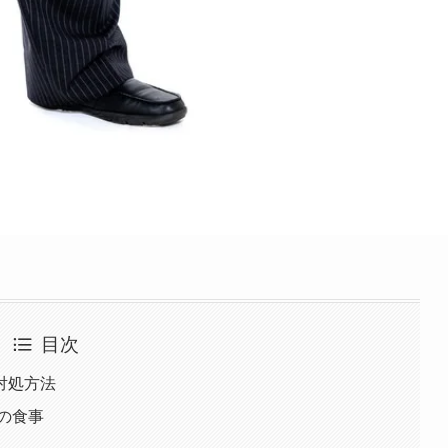
目次
対処方法
の食事